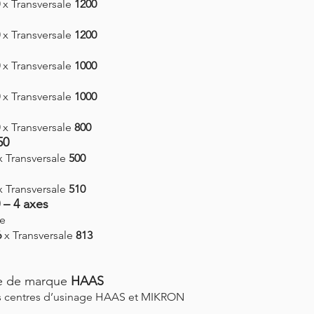
x Transversale
1200
x Transversale
1200
x Transversale
1000
x Transversale
1000
x Transversale
800
50
 Transversale
500
 Transversale
510
 – 4 axes
e
6
x Transversale
813
e de marque
HAAS
les centres d’usinage HAAS et MIKRON