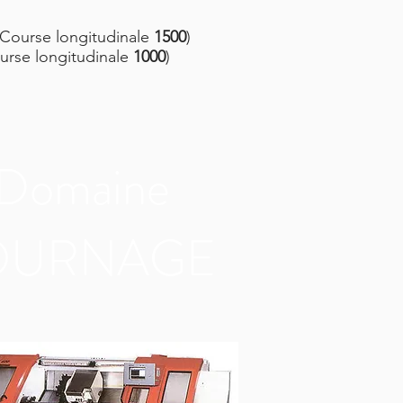
(Course longitudinale
1500
)
ourse longitudinale
1000
)
Domaine
OURNAGE