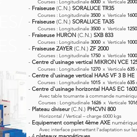
Courses : Longitudinale
6000
x Verticale
2000
-
Fraiseuse
(C.N.)
SORALUCE TR35
ES/
Courses : Longitudinale
3500
x Verticale
1600
-
Fraiseuse
(C.N.)
SORALUCE TA35
Courses : Longitudinale
3500
x Verticale
1250
-
Fraiseuse HURON
(C.N.)
SXB 833
ES
Courses : Longitudinale
3000
x Verticale
1000
-
Fraiseuse ZAYER
(C.N.)
ZF 2000
Courses : Longitudinale
1750
x Verticale
1000
-
Centre d'usinage vertical MIKRON VCE 12
Courses : Longitudinale
1270
x Verticale
635
x
-
Centre d'usinage vertical HAAS VF 3 B HE
Courses : Longitudinale
1015
x Verticale
635
x
-
Centre d'usinage horizontal HAAS EC 1600
Avec table tournante à commande numériqu
Courses : Longitudinale
1626
x Verticale
101
-
Plateau diviseur
(C.N.)
PHCVN 800
Horizontal / Vertical – charge 6000 kgs
-
Equipement complet 4ème AXE
numériqu
Avec interface permettant l'adaptation sur 
- 4
plateaux magnétiques