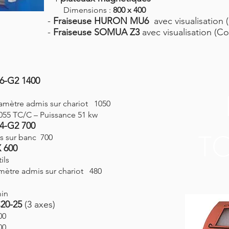
Dimensions :
800 x 400
-
Fraiseuse HURON MU6
avec visualisation 
-
Fraiseuse SOMUA Z3
avec visualisation (C
6-G2 1400
mètre admis sur chariot 1050
 TC/C – Puissance 51 kw
4-G2 700
T
s sur banc 700
 600
ils
ètre admis sur chariot 480
min
20-25
(3 axes)
00
00