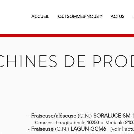
ACCUEIL
QUI SOMMES-NOUS ?
ACTUS
CHINES DE PRO
-
Fraiseuse/aléseuse
(C.N.)
SORALUCE SM-1
Courses : Longitudinale
10250
x Verticale
240
e
-
Fraiseuse
(C.N.)
LAGUN GCM6
(
voir l'act