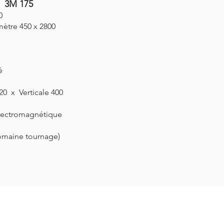
 3M 175
0
mètre 450 x 2800
é
20 x Verticale 400
lectromagnétique
omaine tournage)