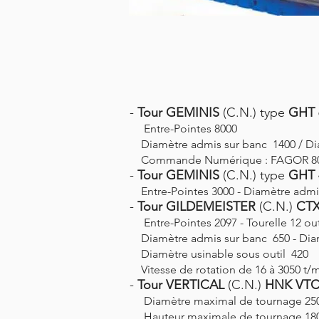
-
Tour GEMINIS
(C.N.) type
GHT 
Entre-Pointes 8000
Diamètre admis sur banc 1400 / Dia
Commande Numérique : FAGOR 8055
-
Tour GEMINIS
(C.N.) type
GHT 
Entre-Pointes 3000 - Diamètre admi
-
Tour GILDEMEISTER
(C.N.)
CTX
Entre-Pointes 2097 - Tourelle 12 out
Diamètre admis sur banc 650 - Diam
Diamètre usinable sous outil 420
Vitesse de rotation de 16 à 3050 t/
-
Tour VERTICAL
(C.N.)
HNK VTC
Diamètre maximal de tournage 25
Hauteur maximale de tournage 18