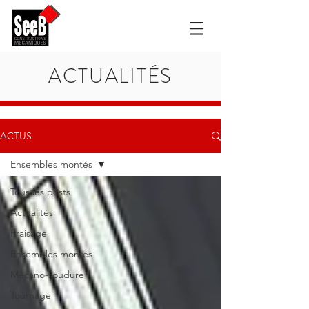
ACTUALITÉS
ACTUS
Ensembles montés
Tous les posts
Actualités
Fraisage
Ensembles montés
Mécano-soudure
Tournage