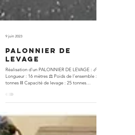
9 juin 2023
PALONNIER DE
LEVAGE
Réalisation d'un PALONNIER DE LEVAGE : 📏
Longueur : 16 mètres ⚖️ Poids de l'ensemble : 8
tonnes ⛓️ Capacité de levage : 25 tonnes
(répartition sur 8 électro-aimants) Mécano-
soudure, usinage et peinture finale ont été
réalisés sur cet ensemble destiné à la sidérurgie.