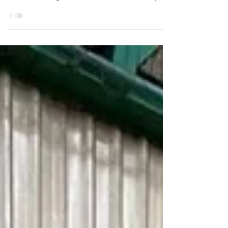
projets : la fabrication d’un châssis de plus de 14
mètres de longueur, entièrement assemblé par
notre équipe. Chaque élément a été ajusté avec
précision, puis soudé pour donner naissance à
cette structure imposante et robuste. Un vrai
défi technique que nous avons relevé avec
passion et savoir-faire. Longueur : 14 mètres
Soudure 100 % sur-mesure Assemblage pièce
par pièce