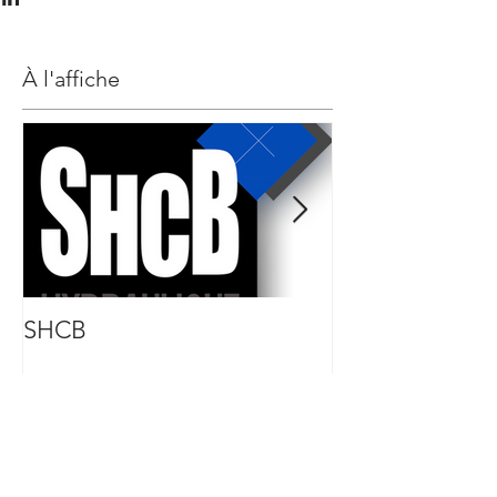
À l'affiche
SHCB
2 Ensembles Tre
unitaire)
Découvrez aussi :